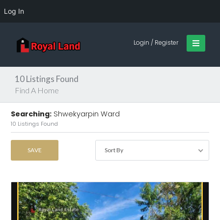
Log In
Login / Register
10
Listings Found
Find A Home
Searching:
Shwekyarpin Ward
10
Listings Found
SAVE
Sort By
SEARCH