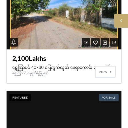
2,100Lakhs
ရွှေကြာပင် 40×60 မြေကွက်လွတ် နေရာကောင်း 2100 သိန်း
VIEW
ရွှေကြာပင်, ဇမ္ဗူသီရိမြို့နယ်
FEATURED
FOR SALE