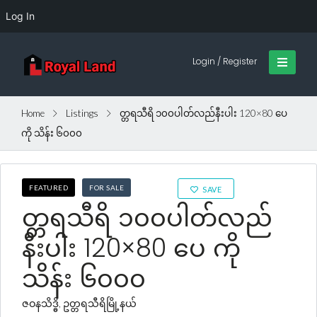
Log In
Login / Register
Home
Listings
တ္တရသီရိ ၁၀၀ပါတ်လည်နီးပါး 120×80 ပေ
ကို သိန်း ၆၀၀၀
FEATURED
FOR SALE
SAVE
တ္တရသီရိ ၁၀၀ပါတ်လည်
နီးပါး 120×80 ပေ ကို
သိန်း ၆၀၀၀
ဇဝနသိဒ္ဓိ, ဥတ္တရသီရိမြို့နယ်