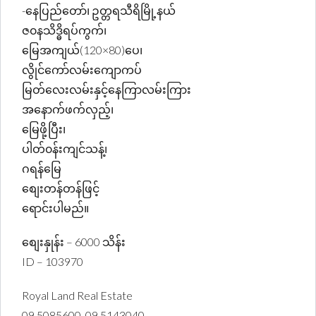
-နေပြည်တော်၊ ဥတ္တရသီရိမြို့နယ်
ဇ၀နသိဒ္ဓိရပ်ကွက်၊
မြေအကျယ်(120×80)ပေ၊
လွိုင်ကော်လမ်းကျောကပ်
မြတ်လေးလမ်းနှင့်နေကြာလမ်းကြား
အနောက်ဖက်လှည့်၊
မြေဖို့ပြီး၊
ပါတ်၀န်းကျင်သန့်၊
ဂရန်မြေ
စျေးတန်တန်ဖြင့်
ရောင်းပါမည်။
စျေးနှုန်း – 6000 သိန်း
ID – 103970
Royal Land Real Estate
09 5085600, 09 5143040