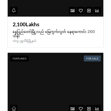
Log In
Don't have an account?
Create your
account,
it takes less than a minute.
2,100Lakhs
Username
နေပြည်တော်မြို့လည် မြေကွက်လွတ် နေရာကောင်း 2100
သိန်း
ကံလွ, ပုဗ္ဗသီရိမြို့နယ်
Password
FEATURED
FOR SALE
LOGIN
LOGIN WITH GOOGLE
LOGIN WITH LINKEDIN
LOGIN WITH AMAZON