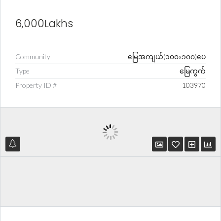
6,000Lakhs
Community
မြေအကျယ်(၁၀၀x၁၀၀)ပေ
Type
မြေကွက်
Property ID #
103970