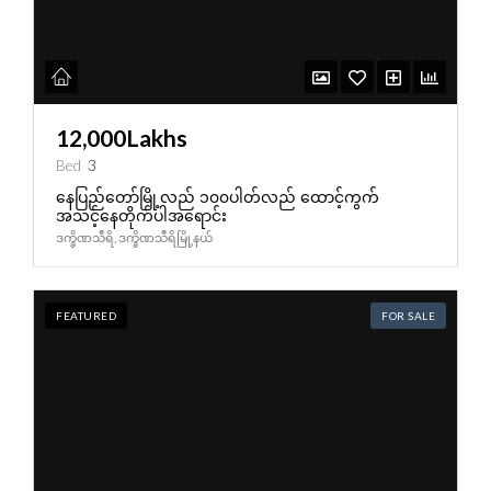
12,000Lakhs
Bed
3
နေပြည်တော်မြို့လည် ၁၀၀ပါတ်လည် ထောင့်ကွက်
အသင့်နေတိုက်ပါအရောင်း
ဒက္ခိဏသီရိ, ဒက္ခိဏသီရိမြို့နယ်
FEATURED
FOR SALE