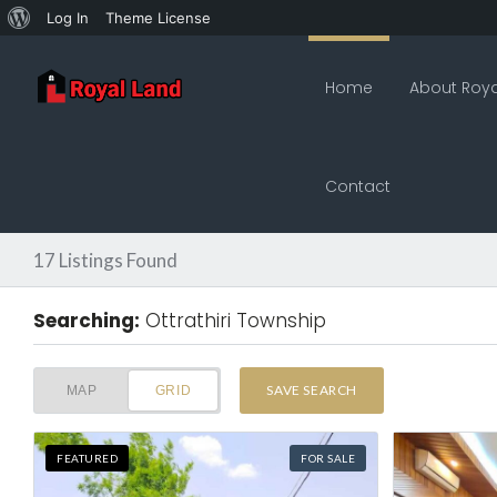
Log In
Theme License
Home
About Roya
Contact
17
Listings Found
Searching:
Ottrathiri Township
SAVE SEARCH
MAP
GRID
FEATURED
FOR SALE