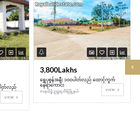
3,800Lakhs
ရွှေပုစွန်အနီး ၁၀၀ပါတ်လည် ထောင့်ကွက်
နေရာကောင်း
၀ပါတ်လည်
VIEW
ဇဝနသိဒ္ဓိ, ဥတ္တရသီရိမြို့နယ်
င်း
VIEW