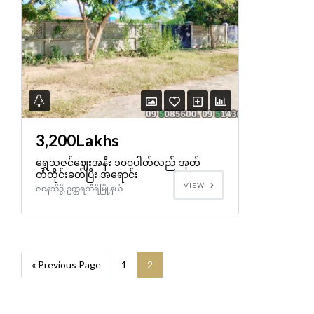
3,200Lakhs
ရွှေသဇင်ဈေးအနီး ၁၀၀ပါတ်လည် အုတ်
တံတိုင်းခတ်ပြီး အရောင်း
VIEW
ဇဝနသိဒ္ဓိ, ဥတ္တရသီရိမြို့နယ်
« Previous Page
1
2